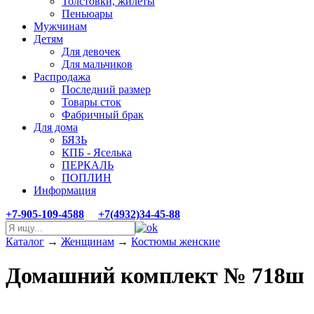
Толстовки, жилеты
Пеньюары
Мужчинам
Детям
Для девочек
Для мальчиков
Распродажа
Последний размер
Товары сток
Фабричный брак
Для дома
БЯЗЬ
КПБ - Яселька
ПЕРКАЛЬ
ПОПЛИН
Информация
+7-905-109-4588
+7(4932)34-45-88
Каталог
→
Женщинам
→
Костюмы женские
Домашний комплект № 718ш