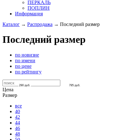
ПЕРКАЛЬ
ПОПЛИН
Информация
Каталог
→
Распродажа
→
Последний размер
Последний размер
по новизне
по имени
по цене
по рейтингу
290
руб.
795
руб.
Цена
Размер
все
40
42
44
46
48
50