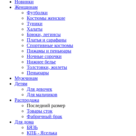
Новинки
Женщинам
Футболки
Костюмы женские
Туники
Халаты
Брюки, легинсы
Платья и сарафаны
Спортивные костюмы
Пижамы и пеньюары
Ночные сорочки
Нижнее белье
Толстовки, жилеты
Пеньюары
Мужчинам
Детям
Для девочек
Для мальчиков
Распродажа
Последний размер
Товары сток
Фабричный брак
Для дома
БЯЗЬ
КПБ - Яселька