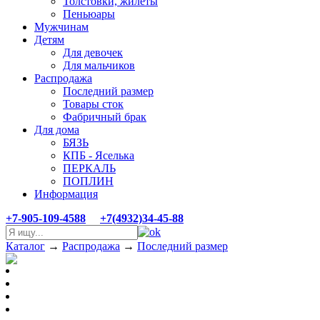
Толстовки, жилеты
Пеньюары
Мужчинам
Детям
Для девочек
Для мальчиков
Распродажа
Последний размер
Товары сток
Фабричный брак
Для дома
БЯЗЬ
КПБ - Яселька
ПЕРКАЛЬ
ПОПЛИН
Информация
+7-905-109-4588
+7(4932)34-45-88
Каталог
→
Распродажа
→
Последний размер