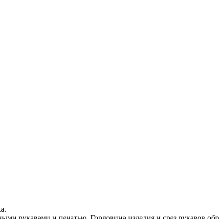
а.
ными рукавами и печатью. Горловина
изделия
и срез рукавов о