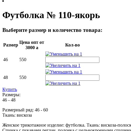
Футболка № 110-якорь
Выберите размер и количество товара:
Цена опт от
Размер
Кол-во
3000
a
46
550
48
550
Купить
Размеры:
46 - 48
Размерный ряд: 46 - 60
Ткань: вискоза
Женское трикотажное изделие: футболка. Ткань: вискоза-полоск
Спинка с рукавами реглан, полочка с цельнокроеными спущен