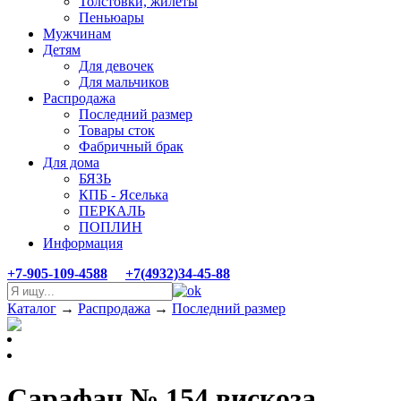
Толстовки, жилеты
Пеньюары
Мужчинам
Детям
Для девочек
Для мальчиков
Распродажа
Последний размер
Товары сток
Фабричный брак
Для дома
БЯЗЬ
КПБ - Яселька
ПЕРКАЛЬ
ПОПЛИН
Информация
+7-905-109-4588
+7(4932)34-45-88
Каталог
→
Распродажа
→
Последний размер
Сарафан № 154 вискоза