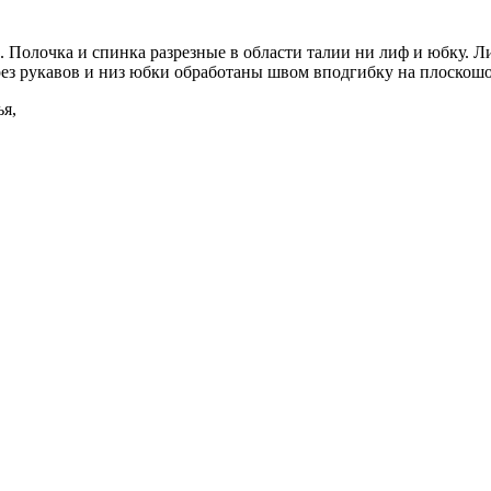
м. Полочка и спинка разрезные в области талии ни лиф и юбку.
срез рукавов и низ юбки обработаны швом вподгибку на плоскош
ья
,