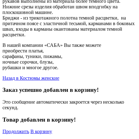
рукавов выполнены из материала более темного цвета.
Нижние срезы изделия обработан швом вподгибку на
плоскошовной машине.
Бриджи - из трикотажного полотна темной расцветки, на
притачном поясе с эластичной тесьмой, карманами в боковых
швах, входы в карманы окантованы материалом темной
расцветки.
В нашей компании «САБА» Вы также можете
приобрести
платья
,
сарафаны
,
туники
,
пижамы
,
ночные сорочки
,
блузы
,
рубашки
и многое другое.
Назад в
Костюмы женские
Заказ успешно добавлен в корзину!
Это сообщение автоматически закроется через несколько
секунд.
Товар добавлен в корзину!
Продолжить
В корзину