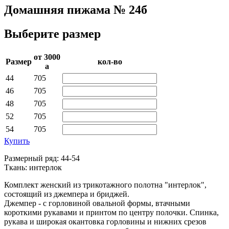
Домашняя пижама № 24б
Выберите размер
от 3000­
Раз­мер
кол-во
a
44
705
46
705
48
705
52
705
54
705
Купить
Размерный ряд: 44-54
Ткань: интерлок
Комплект женский из трикотажного полотна "интерлок",
состоящий из джемпера и бриджей.
Джемпер - с горловиной овальной формы, втачными
короткими рукавами и принтом по центру полочки. Спинка,
рукава и широкая окантовка горловины и нижних срезов