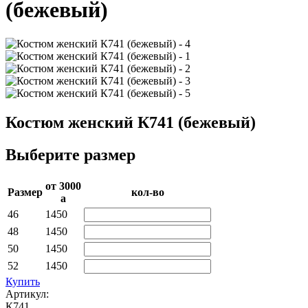
(бежевый)
Костюм женский К741 (бежевый)
Выберите размер
от 3000­
Раз­мер
кол-во
a
46
1450
48
1450
50
1450
52
1450
Купить
Артикул:
К741