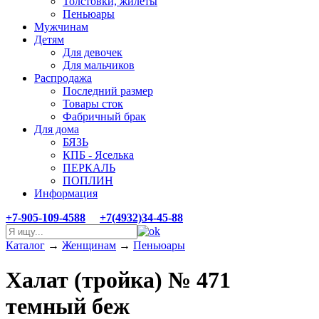
Толстовки, жилеты
Пеньюары
Мужчинам
Детям
Для девочек
Для мальчиков
Распродажа
Последний размер
Товары сток
Фабричный брак
Для дома
БЯЗЬ
КПБ - Яселька
ПЕРКАЛЬ
ПОПЛИН
Информация
+7-905-109-4588
+7(4932)34-45-88
Каталог
→
Женщинам
→
Пеньюары
Халат (тройка) № 471
темный беж