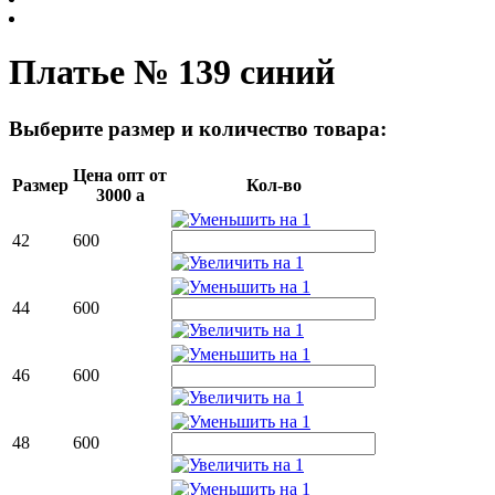
Платье № 139 синий
Выберите размер и количество товара:
Цена опт от
Размер
Кол-во
3000
a
42
600
44
600
46
600
48
600