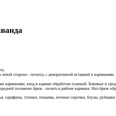
аванда
та.
а левой стороне - печать), с декоративной вставкой и карманами
ми карманами, вход в карман обработан планкой. Боковые и ср
ередней половине брюк - печать в районе кармана. Низ брюк о
ья
,
сарафаны
,
туники
,
пижамы
,
ночные сорочки
,
блузы
,
рубашки