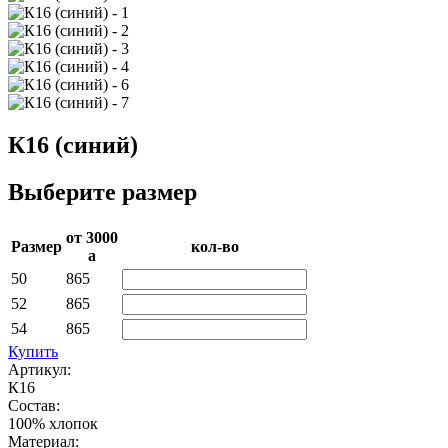
К16 (синий)
Выберите размер
от 3000­
Раз­мер
кол-во
a
50
865
52
865
54
865
Купить
Артикул:
К16
Состав:
100% хлопок
Материал: