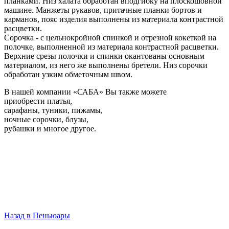
планками. Низ халата обработан вподгибку на плоскошовной
машине. Манжеты рукавов, притачные планки бортов и
карманов, пояс изделия выполнены из материала контрастной
расцветки.
Сорочка - с цельнокройной спинкой и отрезной кокеткой на
полочке, выполненной из материала контрастной расцветки.
Верхние срезы полочки и спинки окантованы основным
материалом, из него же выполнены бретели. Низ сорочки
обработан узким обметочным швом.
В нашей компании «САБА» Вы также можете
приобрести
платья
,
сарафаны
,
туники
,
пижамы
,
ночные сорочки
,
блузы
,
рубашки
и многое другое.
Назад в
Пеньюары