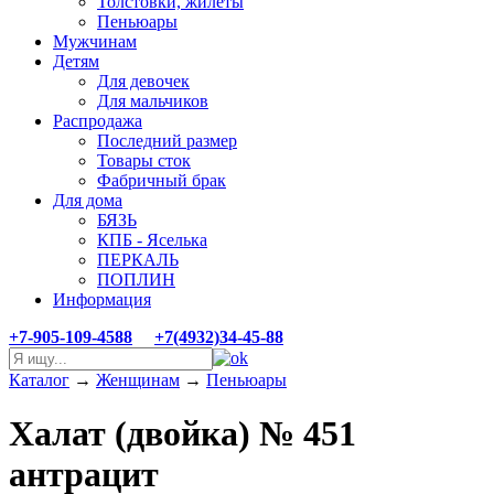
Толстовки, жилеты
Пеньюары
Мужчинам
Детям
Для девочек
Для мальчиков
Распродажа
Последний размер
Товары сток
Фабричный брак
Для дома
БЯЗЬ
КПБ - Яселька
ПЕРКАЛЬ
ПОПЛИН
Информация
+7-905-109-4588
+7(4932)34-45-88
Каталог
→
Женщинам
→
Пеньюары
Халат (двойка) № 451
антрацит