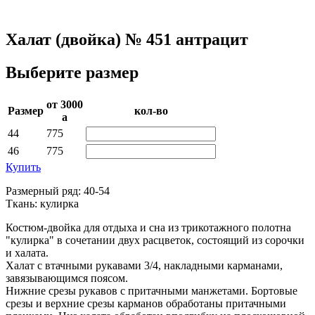
Халат (двойка) № 451 антрацит
Выберите размер
от 3000­
Раз­мер
кол-во
a
44
775
46
775
Купить
Размерный ряд: 40-54
Ткань: кулирка
Костюм-двойка для отдыха и сна из трикотажного полотна
"кулирка" в сочетании двух расцветок, состоящий из сорочки
и халата.
Халат с втачными рукавами 3/4, накладными карманами,
завязывающимся поясом.
Нижние срезы рукавов с притачными манжетами. Бортовые
срезы и верхние срезы карманов обработаны притачными